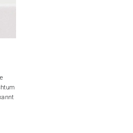
he
ichtum
kannt